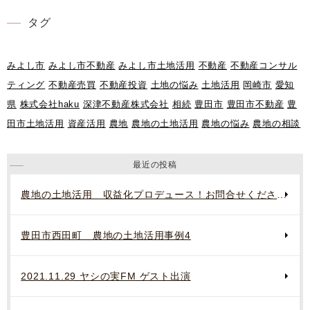
タグ
みよし市
みよし市不動産
みよし市土地活用
不動産
不動産コンサル
ティング
不動産売買
不動産投資
土地の悩み
土地活用
岡崎市
愛知
県
株式会社haku
深津不動産株式会社
相続
豊田市
豊田市不動産
豊
田市土地活用
資産活用
農地
農地の土地活用
農地の悩み
農地の相談
最近の投稿
農地の土地活用 収益化プロデュース！お問合せください。
豊田市西田町 農地の土地活用事例4
2021.11.29 ヤシの実FM ゲスト出演