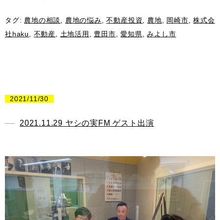
タグ:
農地の相談
,
農地の悩み
,
不動産投資
,
農地
,
岡崎市
,
株式会
社haku
,
不動産
,
土地活用
,
豊田市
,
愛知県
,
みよし市
2021/11/30
2021.11.29 ヤシの実FM ゲスト出演