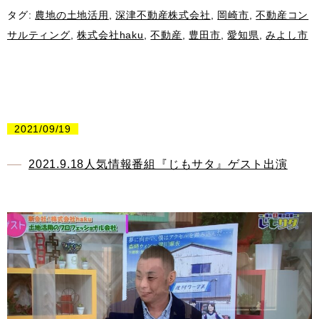
タグ:
農地の土地活用
,
深津不動産株式会社
,
岡崎市
,
不動産コン
サルティング
,
株式会社haku
,
不動産
,
豊田市
,
愛知県
,
みよし市
2021/09/19
2021.9.18人気情報番組『じもサタ』ゲスト出演