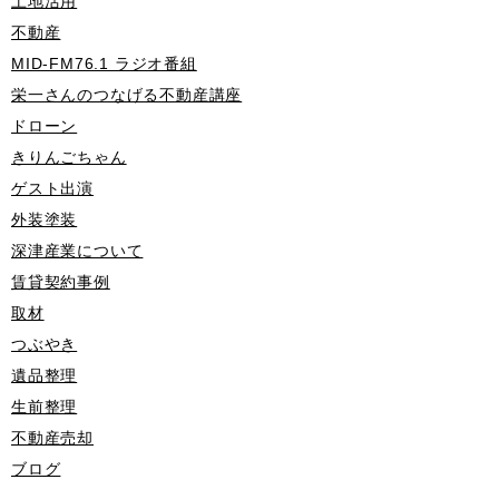
土地活用
不動産
MID-FM76.1 ラジオ番組
栄一さんのつなげる不動産講座
ドローン
きりんごちゃん
ゲスト出演
外装塗装
深津産業について
賃貸契約事例
取材
つぶやき
遺品整理
生前整理
不動産売却
ブログ