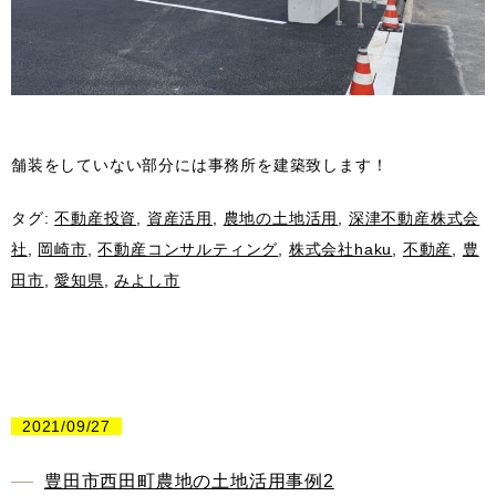
舗装をしていない部分には事務所を建築致します！
タグ:
不動産投資
,
資産活用
,
農地の土地活用
,
深津不動産株式会
社
,
岡崎市
,
不動産コンサルティング
,
株式会社haku
,
不動産
,
豊
田市
,
愛知県
,
みよし市
2021/09/27
豊田市西田町農地の土地活用事例2