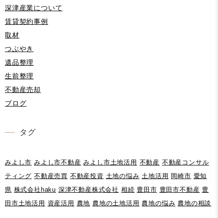
深津産業について
賃貸契約事例
取材
つぶやき
遺品整理
生前整理
不動産売却
ブログ
タグ
みよし市
みよし市不動産
みよし市土地活用
不動産
不動産コンサル
ティング
不動産売買
不動産投資
土地の悩み
土地活用
岡崎市
愛知
県
株式会社haku
深津不動産株式会社
相続
豊田市
豊田市不動産
豊
田市土地活用
資産活用
農地
農地の土地活用
農地の悩み
農地の相談