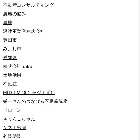
不動産コンサルティング
農地の悩み
農地
深津不動産株式会社
豊田市
みよし市
愛知県
株式会社haku
土地活用
不動産
MID-FM76.1 ラジオ番組
栄一さんのつなげる不動産講座
ドローン
きりんごちゃん
ゲスト出演
外装塗装