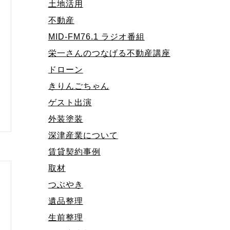
土地活用
不動産
MID-FM76.1 ラジオ番組
栄一さんのつなげる不動産講座
ドローン
きりんごちゃん
ゲスト出演
外装塗装
深津産業について
賃貸契約事例
取材
つぶやき
遺品整理
生前整理