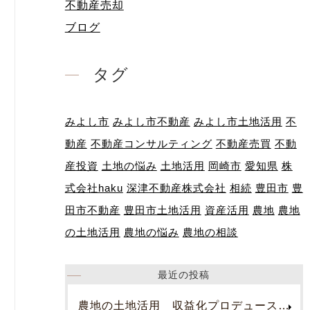
不動産売却
ブログ
タグ
みよし市
みよし市不動産
みよし市土地活用
不
動産
不動産コンサルティング
不動産売買
不動
産投資
土地の悩み
土地活用
岡崎市
愛知県
株
式会社haku
深津不動産株式会社
相続
豊田市
豊
田市不動産
豊田市土地活用
資産活用
農地
農地
の土地活用
農地の悩み
農地の相談
最近の投稿
農地の土地活用 収益化プロデュース！お問合せください。