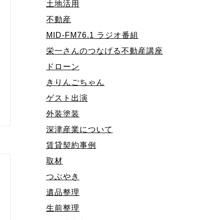
土地活用
不動産
MID-FM76.1 ラジオ番組
栄一さんのつなげる不動産講座
ドローン
きりんごちゃん
ゲスト出演
外装塗装
深津産業について
賃貸契約事例
取材
つぶやき
遺品整理
生前整理