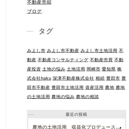
不動産売却
ブログ
タグ
みよし市
みよし市不動産
みよし市土地活用
不
動産
不動産コンサルティング
不動産売買
不動
産投資
土地の悩み
土地活用
岡崎市
愛知県
株
式会社haku
深津不動産株式会社
相続
豊田市
豊
田市不動産
豊田市土地活用
資産活用
農地
農地
の土地活用
農地の悩み
農地の相談
最近の投稿
農地の土地活用 収益化プロデュース！お問合せください。