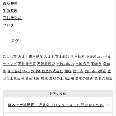
遺品整理
生前整理
不動産売却
ブログ
タグ
みよし市
みよし市不動産
みよし市土地活用
不動産
不動産コンサル
ティング
不動産売買
不動産投資
土地の悩み
土地活用
岡崎市
愛知
県
株式会社haku
深津不動産株式会社
相続
豊田市
豊田市不動産
豊
田市土地活用
資産活用
農地
農地の土地活用
農地の悩み
農地の相談
最近の投稿
農地の土地活用 収益化プロデュース！お問合せください。