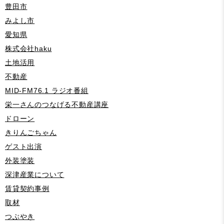
豊田市
みよし市
愛知県
株式会社haku
土地活用
不動産
MID-FM76.1 ラジオ番組
栄一さんのつなげる不動産講座
ドローン
きりんごちゃん
ゲスト出演
外装塗装
深津産業について
賃貸契約事例
取材
つぶやき