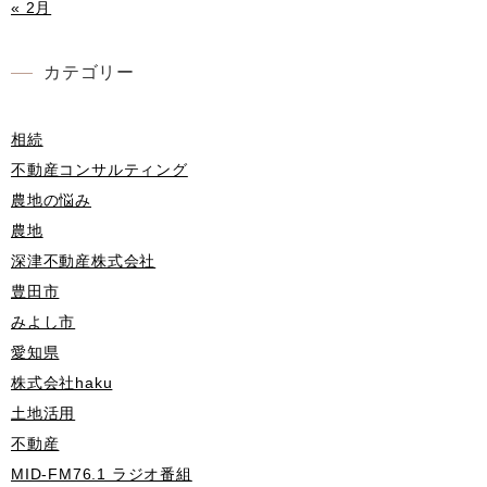
« 2月
カテゴリー
相続
不動産コンサルティング
農地の悩み
農地
深津不動産株式会社
豊田市
みよし市
愛知県
株式会社haku
土地活用
不動産
MID-FM76.1 ラジオ番組