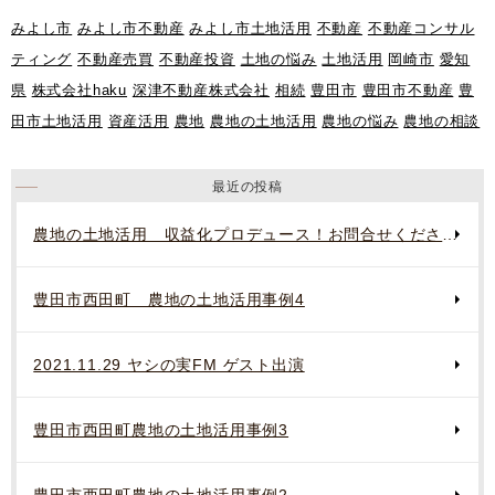
みよし市
みよし市不動産
みよし市土地活用
不動産
不動産コンサル
ティング
不動産売買
不動産投資
土地の悩み
土地活用
岡崎市
愛知
県
株式会社haku
深津不動産株式会社
相続
豊田市
豊田市不動産
豊
田市土地活用
資産活用
農地
農地の土地活用
農地の悩み
農地の相談
最近の投稿
農地の土地活用 収益化プロデュース！お問合せください。
豊田市西田町 農地の土地活用事例4
2021.11.29 ヤシの実FM ゲスト出演
豊田市西田町農地の土地活用事例3
豊田市西田町農地の土地活用事例2