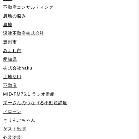
不動産コンサルティング
農地の悩み
農地
深津不動産株式会社
豊田市
みよし市
愛知県
株式会社haku
土地活用
不動産
MID-FM76.1 ラジオ番組
栄一さんのつなげる不動産講座
ドローン
きりんごちゃん
ゲスト出演
外装塗装