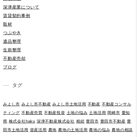
深津産業について
賃貸契約事例
取材
つぶやき
遺品整理
生前整理
不動産売却
ブログ
タグ
みよし市
みよし市不動産
みよし市土地活用
不動産
不動産コンサル
ティング
不動産売買
不動産投資
土地の悩み
土地活用
岡崎市
愛知
県
株式会社haku
深津不動産株式会社
相続
豊田市
豊田市不動産
豊
田市土地活用
資産活用
農地
農地の土地活用
農地の悩み
農地の相談