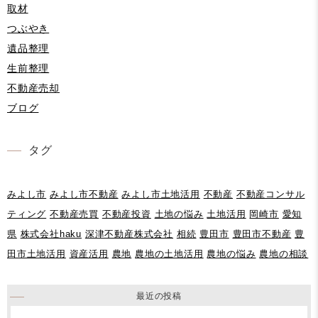
取材
つぶやき
遺品整理
生前整理
不動産売却
ブログ
タグ
みよし市
みよし市不動産
みよし市土地活用
不動産
不動産コンサル
ティング
不動産売買
不動産投資
土地の悩み
土地活用
岡崎市
愛知
県
株式会社haku
深津不動産株式会社
相続
豊田市
豊田市不動産
豊
田市土地活用
資産活用
農地
農地の土地活用
農地の悩み
農地の相談
最近の投稿