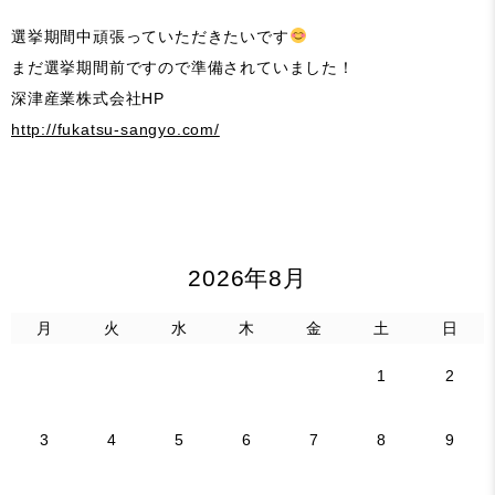
選挙期間中頑張っていただきたいです
まだ選挙期間前ですので準備されていました！
深津産業株式会社HP
http://fukatsu-sangyo.com/
2026年8月
月
火
水
木
金
土
日
1
2
3
4
5
6
7
8
9