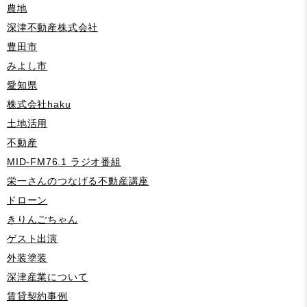
農地
深津不動産株式会社
豊田市
みよし市
愛知県
株式会社haku
土地活用
不動産
MID-FM76.1 ラジオ番組
栄一さんのつなげる不動産講座
ドローン
きりんごちゃん
ゲスト出演
外装塗装
深津産業について
賃貸契約事例