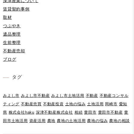
深津産業について
賃貸契約事例
取材
つぶやき
遺品整理
生前整理
不動産売却
ブログ
タグ
みよし市
みよし市不動産
みよし市土地活用
不動産
不動産コンサル
ティング
不動産売買
不動産投資
土地の悩み
土地活用
岡崎市
愛知
県
株式会社haku
深津不動産株式会社
相続
豊田市
豊田市不動産
豊
田市土地活用
資産活用
農地
農地の土地活用
農地の悩み
農地の相談