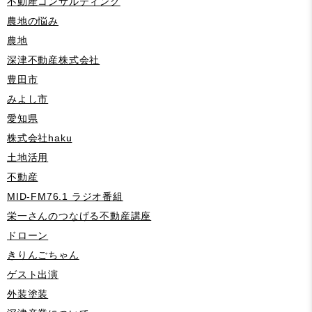
不動産コンサルティング
農地の悩み
農地
深津不動産株式会社
豊田市
みよし市
愛知県
株式会社haku
土地活用
不動産
MID-FM76.1 ラジオ番組
栄一さんのつなげる不動産講座
ドローン
きりんごちゃん
ゲスト出演
外装塗装