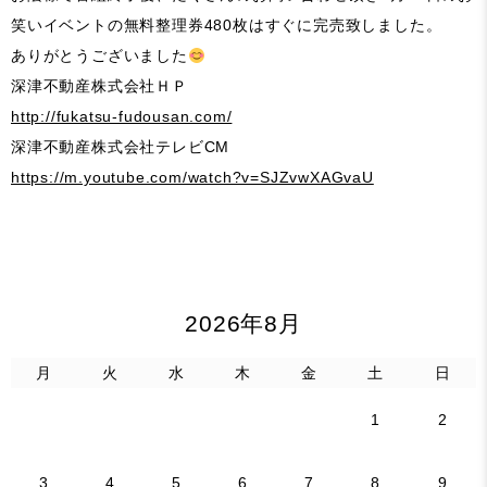
笑いイベントの無料整理券480枚はすぐに完売致しました。
ありがとうございました
深津不動産株式会社ＨＰ
http://fukatsu-fudousan.com/
深津不動産株式会社テレビCM
https://m.youtube.com/watch?v=SJZvwXAGvaU
2026年8月
月
火
水
木
金
土
日
1
2
3
4
5
6
7
8
9