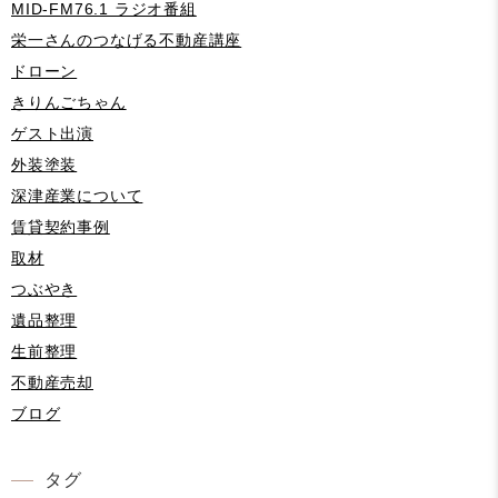
MID-FM76.1 ラジオ番組
栄一さんのつなげる不動産講座
ドローン
きりんごちゃん
ゲスト出演
外装塗装
深津産業について
賃貸契約事例
取材
つぶやき
遺品整理
生前整理
不動産売却
ブログ
タグ