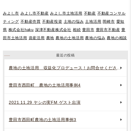
みよし市
みよし市不動産
みよし市土地活用
不動産
不動産コンサル
ティング
不動産売買
不動産投資
土地の悩み
土地活用
岡崎市
愛知
県
株式会社haku
深津不動産株式会社
相続
豊田市
豊田市不動産
豊
田市土地活用
資産活用
農地
農地の土地活用
農地の悩み
農地の相談
最近の投稿
農地の土地活用 収益化プロデュース！お問合せください。
豊田市西田町 農地の土地活用事例4
2021.11.29 ヤシの実FM ゲスト出演
豊田市西田町農地の土地活用事例3