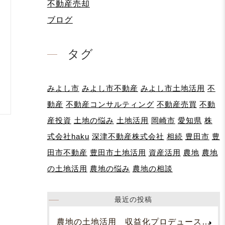
不動産売却
ブログ
タグ
みよし市
みよし市不動産
みよし市土地活用
不
動産
不動産コンサルティング
不動産売買
不動
産投資
土地の悩み
土地活用
岡崎市
愛知県
株
式会社haku
深津不動産株式会社
相続
豊田市
豊
田市不動産
豊田市土地活用
資産活用
農地
農地
の土地活用
農地の悩み
農地の相談
最近の投稿
農地の土地活用 収益化プロデュース！お問合せください。