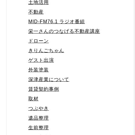
土地活用
不動産
MID-FM76.1 ラジオ番組
栄一さんのつなげる不動産講座
ドローン
きりんごちゃん
ゲスト出演
外装塗装
深津産業について
賃貸契約事例
取材
つぶやき
遺品整理
生前整理