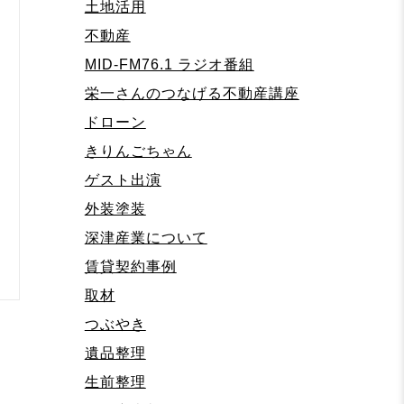
土地活用
不動産
MID-FM76.1 ラジオ番組
栄一さんのつなげる不動産講座
ドローン
きりんごちゃん
ゲスト出演
外装塗装
深津産業について
賃貸契約事例
取材
つぶやき
遺品整理
生前整理