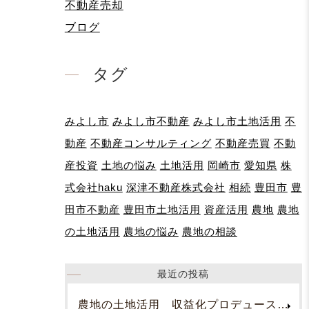
不動産売却
ブログ
タグ
みよし市
みよし市不動産
みよし市土地活用
不
動産
不動産コンサルティング
不動産売買
不動
産投資
土地の悩み
土地活用
岡崎市
愛知県
株
式会社haku
深津不動産株式会社
相続
豊田市
豊
田市不動産
豊田市土地活用
資産活用
農地
農地
の土地活用
農地の悩み
農地の相談
最近の投稿
農地の土地活用 収益化プロデュース！お問合せください。