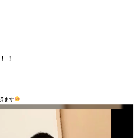
！！
！
済ます